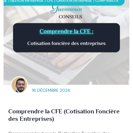
IQUE
GESTION ENTREPRISE
CFE
CREATION ENTREPRISE
COMPTABILITE
16 DÉCEMBRE 2024
Comprendre la CFE (Cotisation Foncière
des Entreprises)